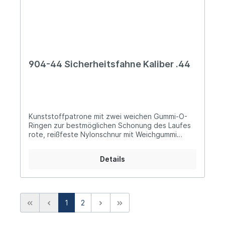
904-44 Sicherheitsfahne Kaliber .44
Kunststoffpatrone mit zwei weichen Gummi-O-
Ringen zur bestmöglichen Schonung des Laufes
rote, reißfeste Nylonschnur mit Weichgummi
ummantelt für optimale Flexibilität und zur
Schonung des Verschlusses ideal handliche,
Details
weiche, signalrote Gummi-Tauchkappe für
sichere und leichte Bedienung
1
2