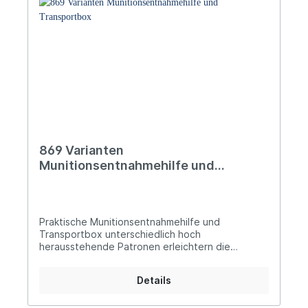
869 Varianten
Munitionsentnahmehilfe und
Transportbox
Praktische Munitionsentnahmehilfe und
Transportbox unterschiedlich hoch
herausstehende Patronen erleichtern die
Entnahme die Boxen sind sicher verschließbar
und dadurch perfekt für den Transport geeignet
Details
Boxen verschiedener Größen lassen sich durch
ein Nutsystem sicher und rutschfrei stapeln Für