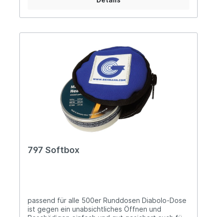
mittleren Treffpunktlage ist mittels der
beigefügten Markierungsnadeln auf der im
Deckel angebrachten Scheibe leicht möglich
797 Softbox
passend für alle 500er Runddosen Diabolo-Dose
ist gegen ein unabsichtliches Öffnen und