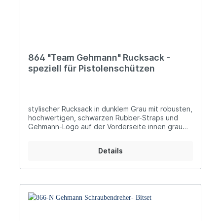
864 "Team Gehmann" Rucksack -
speziell für Pistolenschützen
stylischer Rucksack in dunklem Grau mit robusten,
hochwertigen, schwarzen Rubber-Straps und
Gehmann-Logo auf der Vorderseite innen grau
mit weißen Streifen aus strapazierfähigem,
wasserabweisenden 600D Material besitzt:
Details
speziell gepolstertes, verdicktes Laptopfach
kleine Vordertasche, die mit Reißverschluss
verschließbar ist verstellbare, gepolsterte
Trageriemen und Aufhängeschlaufe komfortable
Rückenpolsterung, die perfekte Luftzirkulation
auch bei langem Tragen zulässt besonders
geeignet für den Transport von Pistolenkoffer
und Pistolenschießschuhe