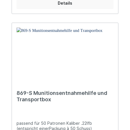
Details
Patronen erleichtern die Entnahme die Boxen
sind sicher verschließbar und dadurch perfekt für
den Transport geeignet Außenabmessungen: 107
x 87,5 x 40mm
869-S Munitionsentnahmehilfe und
Transportbox
passend für 50 Patronen Kaliber .22lfb
(entspricht einerPackung à 50 Schuss)