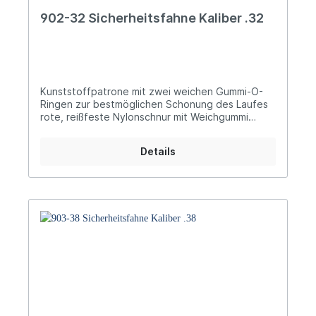
902-32 Sicherheitsfahne Kaliber .32
Kunststoffpatrone mit zwei weichen Gummi-O-
Ringen zur bestmöglichen Schonung des Laufes
rote, reißfeste Nylonschnur mit Weichgummi
ummantelt für optimale Flexibilität und zur
Schonung des Verschlusses ideal handliche,
Details
weiche, signalrote Gummi-Tauchkappe für
sichere und leichte Bedienung