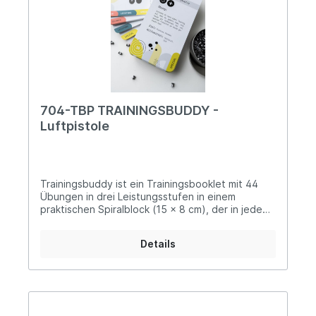
Auflageschützen geeignet.
704-TBP TRAININGSBUDDY -
Luftpistole
Trainingsbuddy ist ein Trainingsbooklet mit 44
Übungen in drei Leistungsstufen in einem
praktischen Spiralblock (15 x 8 cm), der in jede
Schießtasche passt. Dein Trainingsbuddy
beinhaltet nicht nur unsere Lieblingsübungen,
Details
sondern auch zahlreiche neu entwickelte
Aufgaben, die sowohl den Hobbyschützen als
auch den Profi ansprechen. Übungen in vier
Kategorien (Technik, Leistung, Spezial & Spiel)
und drei Leistungsstufen (LS 1 = 530 Ringe / LS 2
= 550 Ringe / LS 3 = 570 Ringe) helfen dir, deine