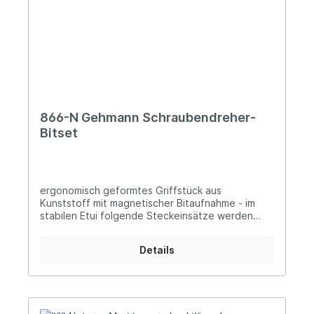
866-N Gehmann Schraubendreher-
Bitset
ergonomisch geformtes Griffstück aus
Kunststoff mit magnetischer Bitaufnahme - im
stabilen Etui folgende Steckeinsätze werden
mitgeliefert: Sechskant-Bits: 1,5 - 2,0 - 2,5 - 3,0 -
4,0 & 5,0 Phillips-Bits: 1 - 2 & 3 (Kreuzschlitz)
Details
Pozi-Drive-Bits: 1 - 2 & 3 (Kreuzschlitz) Schlitz-
Bits: 4 - 5,5 & 8