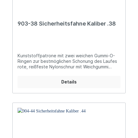
903-38 Sicherheitsfahne Kaliber .38
Kunststoffpatrone mit zwei weichen Gummi-O-
Ringen zur bestmöglichen Schonung des Laufes
rote, reißfeste Nylonschnur mit Weichgummi
ummantelt für optimale Flexibilität und zur
Schonung des Verschlusses ideal handliche,
Details
weiche, signalrote Gummi-Tauchkappe für
sichere und leichte Bedienung