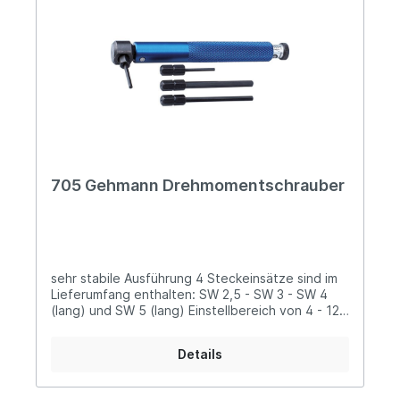
Schießstrainings abwechslungsreich,
zielorientiert und herausfordernd zu gestalten.
Ein Großteil der Übungen ist auch für
Auflageschützen geeignet.
705 Gehmann Drehmomentschrauber
sehr stabile Ausführung 4 Steckeinsätze sind im
Lieferumfang enthalten: SW 2,5 - SW 3 - SW 4
(lang) und SW 5 (lang) Einstellbereich von 4 - 12
nm optional lieferbar: 706 Steckeinsatz 3/16" (8
mm) (Bild 2) 706SC Schlitz Schraubendreher (Bild
Details
3)