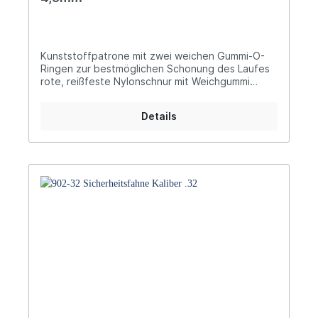
Kunststoffpatrone mit zwei weichen Gummi-O-
Ringen zur bestmöglichen Schonung des Laufes
rote, reißfeste Nylonschnur mit Weichgummi
ummantelt für optimale Flexibilität und zur
Schonung des Verschlusses ideal handliche,
Details
weiche, signalrote Gummi-Tauchkappe für
sichere und leichte Bedienung