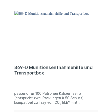
folgende Kaliber erhältlich: Art.-Nr. Kaliber
Abmessungen (Außenmaße) 869-D .22lfb 107 x
87,5 x 40 869-32 .32 SW LWC 112 x 62 x 38 869-
45 .45 AUTO 143 x 77,5 x 45 869-6 6mm BR 142 x
77 x 69,5 869-308 .308 WIN 142 x 77 x 84,5 869-
38 .38 SPEC / .357 MAG 129 x 70,5 x 53 869-44
.44 REM. MAG 147 x 79,5 x 53,5 869-6,5 6,5 x 55
SE 144 x 78 x 93 869-223 .223 REM 107 x 87,5 x
40 869-7,5 7,5 x 55 SISS 147 x 79,5 x 91,5 869-8
8 x 57 IS 142 x 77 x 95,5 869-303 .303 BRITISH
154 x 83 x 92 869-30-06 .30-06 142 x 77 x 98
869-9 9mm LUGER 122 x 67 x 42
869-D Munitionsentnahmehilfe und
Transportbox
passend für 100 Patronen Kaliber .22lfb
(entspricht zwei Packungen à 50 Schuss)
kompatibel zu Tray von CCI, ELEY (mit
mitgeliefertem Einsatz), sowie RWS, Geco, Lapua
usw. die unterschiedlich hoch herausstehenden