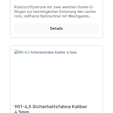
Kunststoffpatrone mit zwei weichen Gummi-O-
Ringen zur bestmöglichen Schonung des Laufes
rote, reißfeste Nylonschnur mit Weichgummi
ummantelt für optimale Flexibilität und zur
Schonung des Verschlusses ideal handliche,
Details
weiche, signalrote Gummi-Tauchkappe für
sichere und leichte Bedienung
901-4,5 Sicherheitsfahne Kaliber
4,5mm