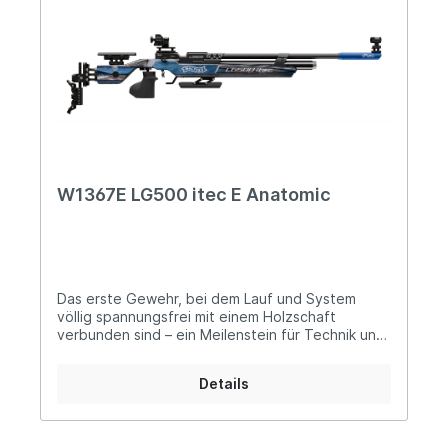
W1367E LG500 itec E Anatomic
Das erste Gewehr, bei dem Lauf und System
völlig spannungsfrei mit einem Holzschaft
verbunden sind – ein Meilenstein für Technik und
Ästhetik. Eine Offenbarung für Präzision und
Schussruhe.FREI GELAGERT. VIBRATIONSFREIE
Details
PRÄZISION. Mit dem neuen Anatomic-Holzschaft
und der patentierten itec-Lagerung ist Walther
ein weiterer technologischer Durchbruch
gelungen. Wo andere Waffen Spannungen nur