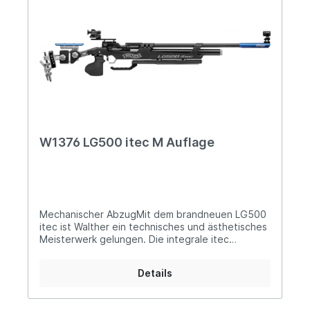
W1376 LG500 itec M Auflage
Mechanischer AbzugMit dem brandneuen LG500
itec ist Walther ein technisches und ästhetisches
Meisterwerk gelungen. Die integrale itec
Systemlagerung sowie das Stability & Response
System SRS in Verbindung mit dem Accuracy
Details
Control System ACS und dem innovativen Visionic
Matchdiopter garantieren dauerhaft exzellente
Schussleistung bei optimaler Rückmeldung.