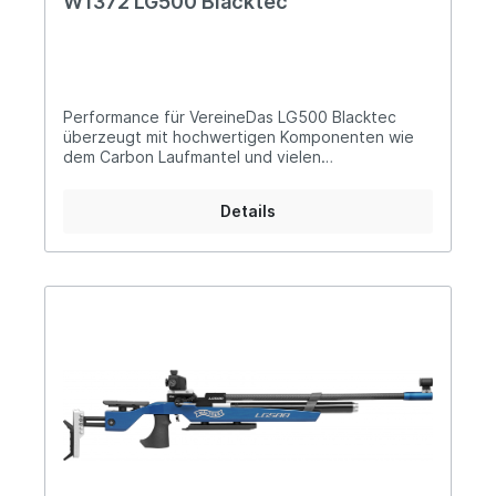
W1372 LG500 Blacktec
Performance für VereineDas LG500 Blacktec
überzeugt mit hochwertigen Komponenten wie
dem Carbon Laufmantel und vielen
Einstellmöglichkeiten als ideales Gewehr für den
Jugend- und Vereinssport. Der Abzug ist
Details
mechanisch fein justierbar, die optimierte
Lademulde und Walther Balancing System
garantieren intuitives Handling und eine Waffe,
die einfach sitzt!