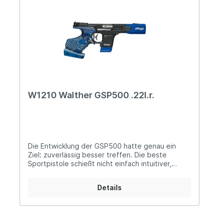
W1210 Walther GSP500 .22l.r.
Die Entwicklung der GSP500 hatte genau ein
Ziel: zuverlässig besser treffen. Die beste
Sportpistole schießt nicht einfach intuitiver,
ergonomischer, präziser. Sie ist die zuverlässige
Basis für das perfekte Zusammenspiel aus Waffe
Details
und Schütze.- Slide Control System mit speziell
abgestimmtem - Verschlusspuffer-
Abzugssystem-Modul, jederzeit entnehmbar-
Abzugkräfte und -wege einstellbar- Anatomic