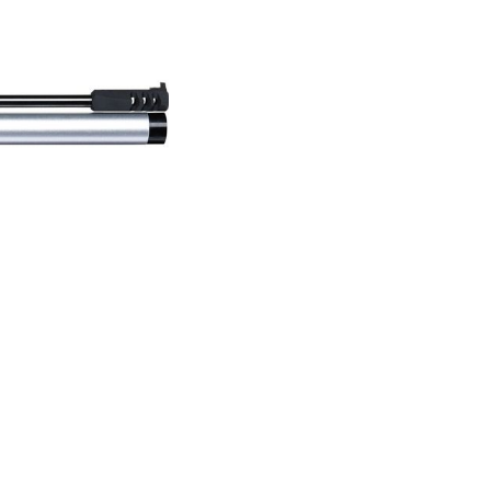
er Luftgewehre
ngkorne
Zubehör für Iris-Ring
her KK-Gewehre
erli Luftgewehre
is
rauch Luftgewehre