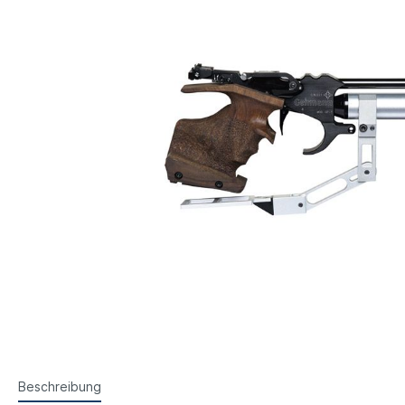
Steyr Luftpistolen
Walth
Korntunnel
Iris-Ri
Walther Luftpistolen
Walt
Walther Sportpistolen
Hämm
Kornoptiken etc.
Bogenir
Hämmerli Luftpistolen
Weih
Weihrauch Luftpistolen
Beschreibung