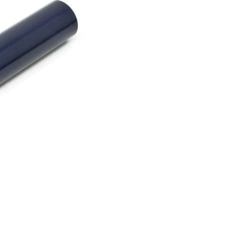
er Luftgewehre
ngkorne
Zubehör für Iris-Ring
her KK-Gewehre
erli Luftgewehre
is
rauch Luftgewehre