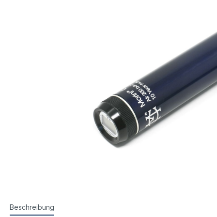
Steyr Luftpistolen
Walth
Korntunnel
Iris-Ri
Walther Luftpistolen
Walt
Walther Sportpistolen
Hämm
Kornoptiken etc.
Bogenir
Hämmerli Luftpistolen
Weih
Weihrauch Luftpistolen
Beschreibung