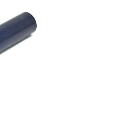
er Luftgewehre
ngkorne
Zubehör für Iris-Ring
her KK-Gewehre
erli Luftgewehre
is
rauch Luftgewehre