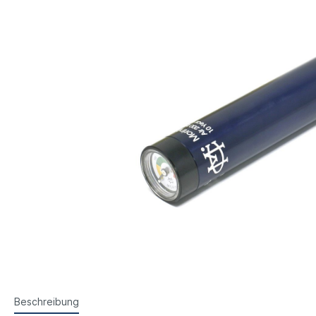
Steyr Luftpistolen
Walth
Korntunnel
Iris-Ri
Walther Luftpistolen
Walt
Walther Sportpistolen
Hämm
Kornoptiken etc.
Bogenir
Hämmerli Luftpistolen
Weih
Weihrauch Luftpistolen
Beschreibung