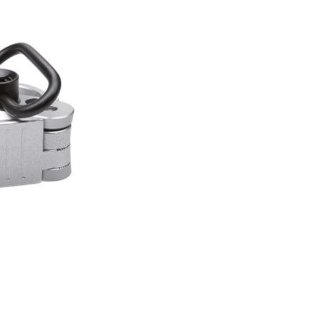
er Luftgewehre
ngkorne
Zubehör für Iris-Ring
her KK-Gewehre
erli Luftgewehre
is
rauch Luftgewehre