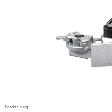
Steyr Luftpistolen
Walth
Korntunnel
Iris-Ri
Walther Luftpistolen
Walt
Walther Sportpistolen
Hämm
Kornoptiken etc.
Bogenir
Hämmerli Luftpistolen
Weih
Weihrauch Luftpistolen
Beschreibung