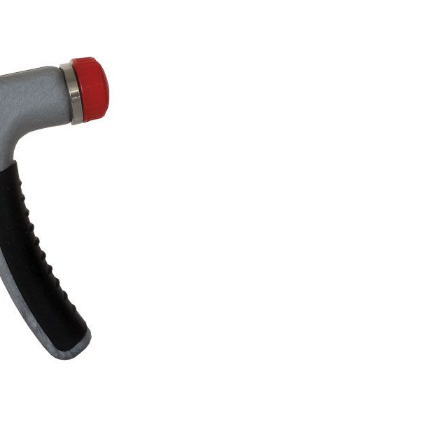
er Luftgewehre
ngkorne
Zubehör für Iris-Ring
her KK-Gewehre
erli Luftgewehre
is
rauch Luftgewehre