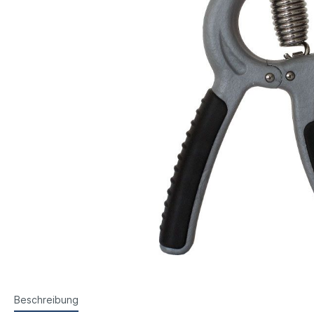
Steyr Luftpistolen
Walth
Korntunnel
Iris-Ri
Walther Luftpistolen
Walt
Walther Sportpistolen
Hämm
Kornoptiken etc.
Bogenir
Hämmerli Luftpistolen
Weih
Weihrauch Luftpistolen
Beschreibung