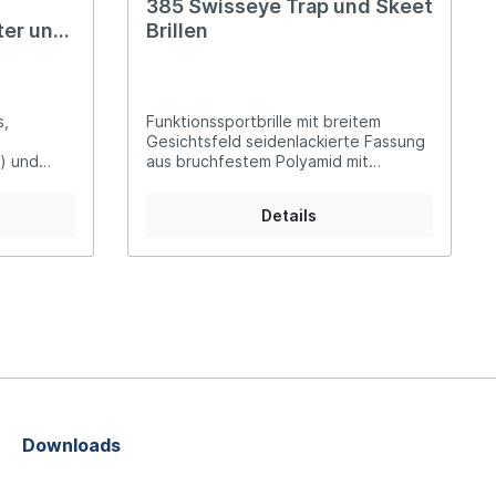
385 Swisseye Trap und Skeet
ter und
Brillen
s,
Funktionssportbrille mit breitem
Gesichtsfeld seidenlackierte Fassung
) und
aus bruchfestem Polyamid mit
n alle
längenverstellbaren Bügeln inklusive
rung im
drei Wechselgläsern: rauchgrau,
Details
orange und klar
mm 374:
mm
Downloads