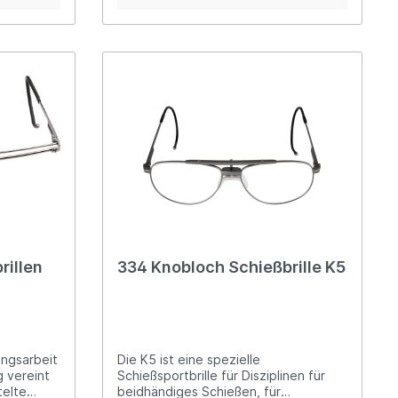
rsell
höhenverstellbarer Glashalter
gummierte, flexible Brillenbügelenden
hochklappbare Abdeckscheibe
reit)alle
stabiles Etui
rillen
334 Knobloch Schießbrille K5
ungsarbeit
Die K5 ist eine spezielle
g vereint
Schießsportbrille für Disziplinen für
telte
beidhändiges Schießen, für