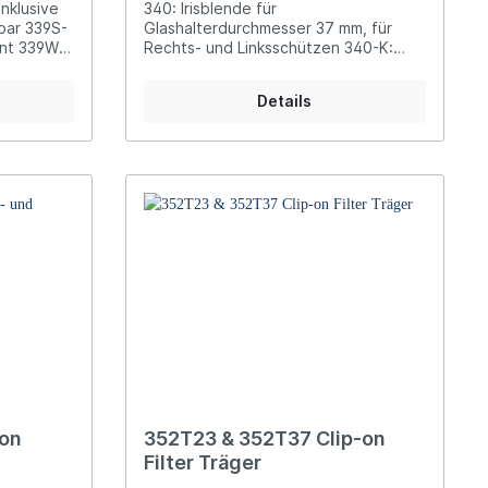
nklusive
340: Irisblende für
39S-
Glashalterdurchmesser 37 mm, für
nt 339W-
Rechts- und Linksschützen 340-K:
Irisblende für Glashalterdurchmesser
23 mm, für Rechts- und Linksschützen
Details
-on
352T23 & 352T37 Clip-on
Filter Träger