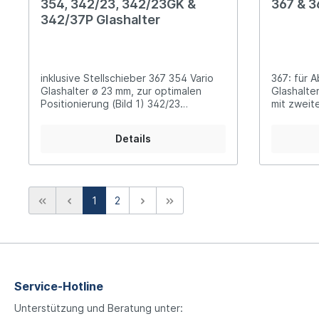
354, 342/23, 342/23GK &
367 & 3
342/37P Glashalter
inklusive Stellschieber 367 354 Vario
367: für 
Glashalter ø 23 mm, zur optimalen
Glashalter
Positionierung (Bild 1) 342/23
mit zweit
Glashalter ø 23 mm, gerade (Bild 2)
gleichzei
342/23GK Glashalter ø 23 mm,
Glashalte
Details
gekröpft (Bild 3) 342/37P Glashalter ø
37 mm (Bild 4)
1
2
Service-Hotline
Unterstützung und Beratung unter: