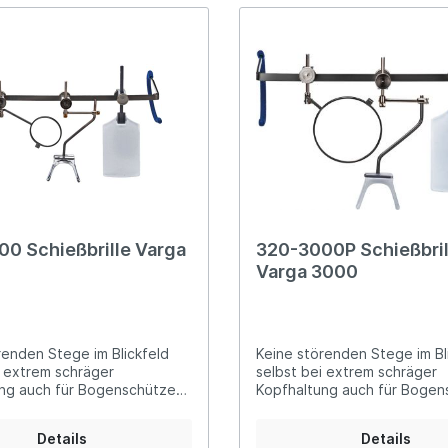
chützen Nasensteg aus
glichem Silikon in der Breite
r vierkantige
lemente und kleine
auben garantieren einen
esten Sitz von Glas und/oder
sche Silikon
elenden für sicheren Halt
 des Brillengestells lässt sich
 unterschiedlich
en Brillenbügel individuell
Auslieferung im coolen
offer aus EVA 990 (Bild 4 u.
0 Schießbrille Varga
320-3000P Schießbril
Varga 3000
renden Stege im Blickfeld
Keine störenden Stege im Bl
i extrem schräger
selbst bei extrem schräger
ng auch für Bogenschützen
Kopfhaltung auch für Bogen
Glashalterdurchmesser ø 23
geeignet Glashalterdurchme
mm - Pistole
Details
Details
sstattung:abgewinkelte,
Ausstattung:abgewinkelte, in