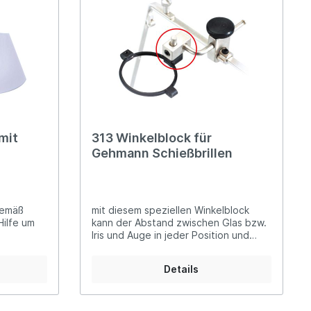
korne
Wasserwaagen
mit
313 Winkelblock für
Gehmann Schießbrillen
gemäß
mit diesem speziellen Winkelblock
Hilfe um
kann der Abstand zwischen Glas bzw.
Iris und Auge in jeder Position und
05 301S-N:
Entfernung fixiert werden
T-N:
Details
 301W-N: