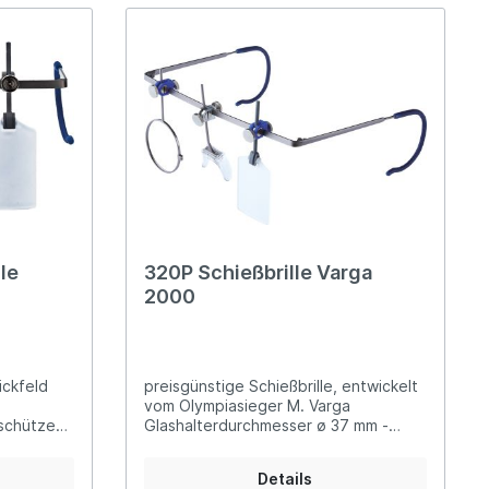
le
320P Schießbrille Varga
2000
ickfeld
preisgünstige Schießbrille, entwickelt
vom Olympiasieger M. Varga
schützen
Glashalterdurchmesser ø 37 mm -
sser ø 37
Pistole Ausstattung: Nasensteg in
Höhe und Neigung verstellbar
Details
dividuell
schwenkbarer, seitlich- und