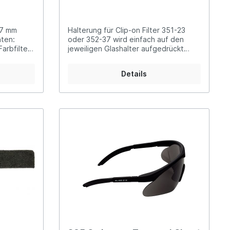
37 mm
Halterung für Clip-on Filter 351-23
nten:
oder 352-37 wird einfach auf den
Farbfilter
jeweiligen Glashalter aufgedrückt
rün, braun
351T23: ø 23 mm 352T37: ø 37 mm
h in Clip-
Details
T37