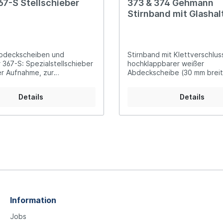
67-S Stellschieber
373 & 374 Gehmann
Stirnband mit Glashal
Abdeckscheibe
Abdeckscheiben und
Stirnband mit Klettverschlus
 367-S: Spezialstellschieber
hochklappbarer weißer
er Aufnahme, zur
Abdeckscheibe (30 mm breit
tigen Befestigung von
Winkel-Glashalter Halterung i
r und Abdeckscheibe
Richtungen einstellbar Liefe
Details
Details
stabilen Etui 373:
Glashalterdurchmesser: 23 
Glashalterdurchmesser: 37 
Information
Jobs