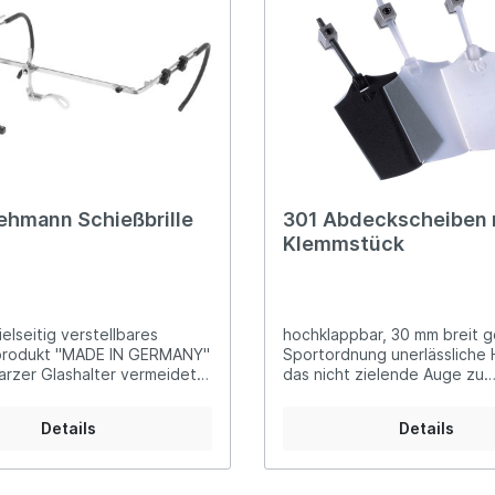
er Luftgewehre
ngkorne
Zubehör für Iris-Ring
her KK-Gewehre
erli Luftgewehre
is
rauch Luftgewehre
ehmann Schießbrille
301 Abdeckscheiben 
Klemmstück
ielseitig verstellbares
hochklappbar, 30 mm breit 
sprodukt "MADE IN GERMANY"
Sportordnung unerlässliche 
rzer Glashalter vermeidet
das nicht zielende Auge zu
en Glashalterdurchmesser
entlasteninkl. Klemmstück 3
n alle Richtungen verstellbar
Abdeckscheibe schwarz 301
Details
Details
el stufenlos in der Länge
Abdeckscheibe transparent
r durch die stufenlos
Abdeckscheibe weiß
tellbare Stegstütze
 geeignet für