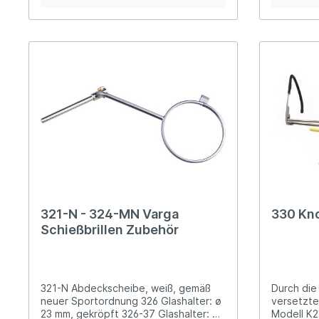
höhenverstellbarer Glashalter
individuel
gummierte, flexible Brillenbügelenden
Stegstütz
hochklappbare Abdeckscheibe
Winkel-Gla
stabiles Etui
Abdecksch
Klemmstüc
321-N - 324-MN Varga
330 Kno
Schießbrillen Zubehör
321-N Abdeckscheibe, weiß, gemäß
Durch die
neuer Sportordnung 326 Glashalter: ø
versetzte
23 mm, gekröpft 326-37 Glashalter: ø
Modell K2 