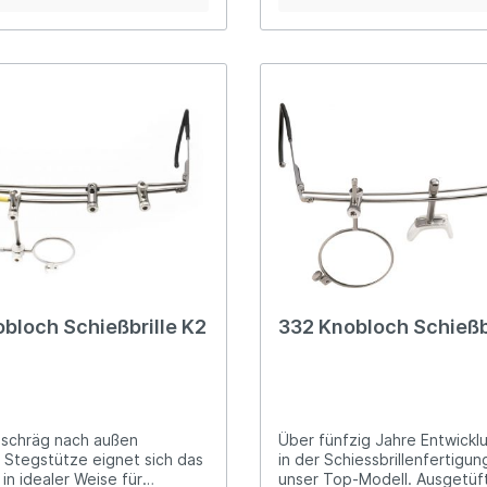
l einstellbare
einstellbare Stegstützeunive
euniversell positionierbarer
positionierbarer Winkel-
shalterinklusive Etui und
Glashalterinklusive Etui und
eibe weiß (30 mm breit)alle
Abdeckscheibe weiß (30 mm b
ke aus Aluminium
Klemmstücke aus Aluminium
bloch Schießbrille K2
332 Knobloch Schießb
 schräg nach außen
Über fünfzig Jahre Entwickl
 Stegstütze eignet sich das
in der Schiessbrillenfertigun
in idealer Weise für
unser Top-Modell. Ausgetüf