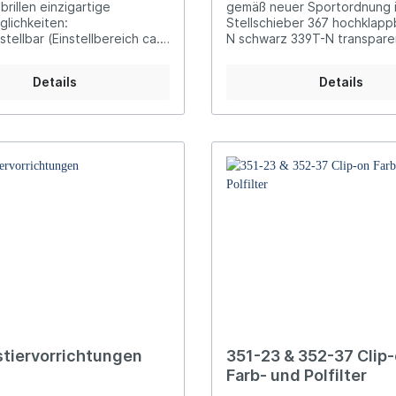
brillen einzigartige
gemäß neuer Sportordnung i
dhabung Material:
glichkeiten:
Stellschieber 367 hochklappbar 3
rutheniert, Edelstahl, Silikon,
tellbar (Einstellbereich ca.
N schwarz 339T-N transpare
stDie Brille wird, abhängig
henverstellbar
N weiß
nden Auge, für Rechts- oder
ereich ca. 35 mm)
zen geliefert. Sie wird
Details
Details
tellbar (Einstellbereich ca.
äßig mit einem 23 mm
r und einer Bügellänge von
h338T-PRO transparent338W-
liefert. Wahlweise gibt es
 338S-PRO schwarz
 den 37 mm Glashalter und
erer Längen
tiervorrichtungen
351-23 & 352-37 Clip
Farb- und Polfilter