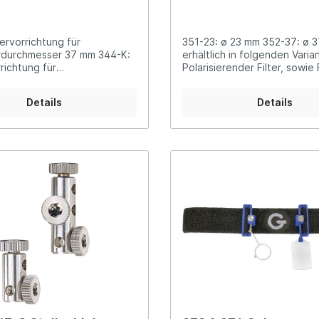
ervorrichtung für
351-23: ø 23 mm 352-37: ø 
rdurchmesser 37 mm 344-K:
erhältlich in folgenden Varia
richtung für
Polarisierender Filter, sowie 
rdurchmesser 23 mm
in gelb, orange, amethyst, g
und grau Filter werden einfac
Details
Details
on Träger 351T23 oder 352
eingesetzt