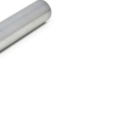
er Luftgewehre
ngkorne
Zubehör für Iris-Ring
her KK-Gewehre
erli Luftgewehre
is
rauch Luftgewehre