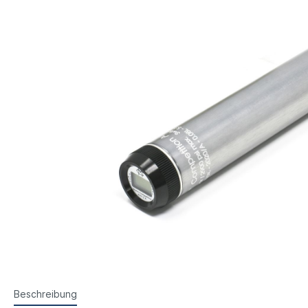
Steyr Luftpistolen
Walth
Korntunnel
Iris-Ri
Walther Luftpistolen
Walt
Walther Sportpistolen
Hämm
Kornoptiken etc.
Bogenir
Hämmerli Luftpistolen
Weih
Weihrauch Luftpistolen
Beschreibung