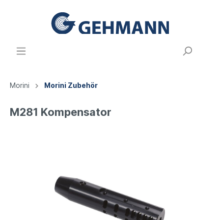
Morini
Morini Zubehör
M281 Kompensator