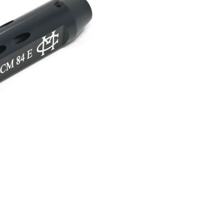
er Luftgewehre
ngkorne
Zubehör für Iris-Ring
her KK-Gewehre
erli Luftgewehre
is
rauch Luftgewehre