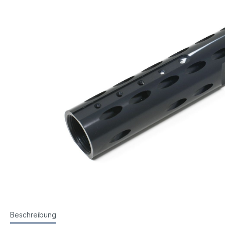
Steyr Luftpistolen
Walth
Korntunnel
Iris-Ri
Walther Luftpistolen
Walt
Walther Sportpistolen
Hämm
Kornoptiken etc.
Bogenir
Hämmerli Luftpistolen
Weih
Weihrauch Luftpistolen
Beschreibung