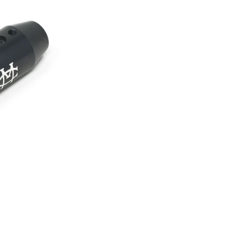
er Luftgewehre
ngkorne
Zubehör für Iris-Ring
her KK-Gewehre
erli Luftgewehre
is
rauch Luftgewehre