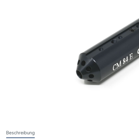
Steyr Luftpistolen
Walth
Korntunnel
Iris-Ri
Walther Luftpistolen
Walt
Walther Sportpistolen
Hämm
Kornoptiken etc.
Bogenir
Hämmerli Luftpistolen
Weih
Weihrauch Luftpistolen
Beschreibung