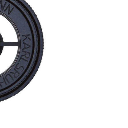
er Luftgewehre
ngkorne
Zubehör für Iris-Ring
her KK-Gewehre
erli Luftgewehre
is
rauch Luftgewehre