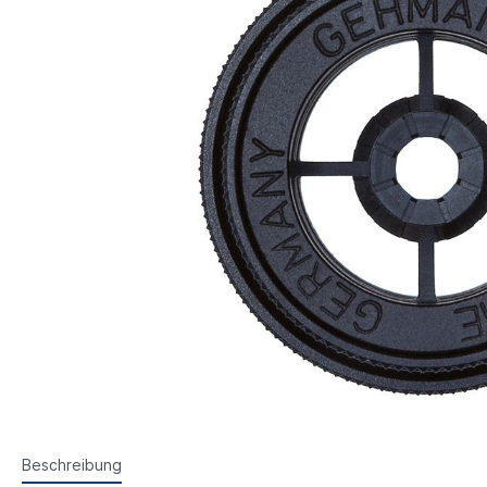
Steyr Luftpistolen
Walth
Korntunnel
Iris-Ri
Walther Luftpistolen
Walt
Walther Sportpistolen
Hämm
Kornoptiken etc.
Bogenir
Hämmerli Luftpistolen
Weih
Weihrauch Luftpistolen
Beschreibung