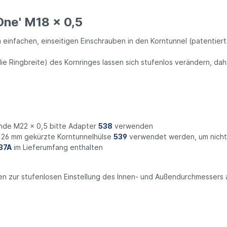
One' M18 x 0,5
m einfachen, einseitigen Einschrauben in den Korntunnel (patentier
e Ringbreite) des Kornringes lassen sich stufenlos verändern, dah
inde M22 x 0,5 bitte Adapter
538
verwenden
f 26 mm gekürzte Korntunnelhülse
539
verwendet werden, um nicht 
37A
im Lieferumfang enthalten
nen zur stufenlosen Einstellung des Innen- und Außendurchmessers 