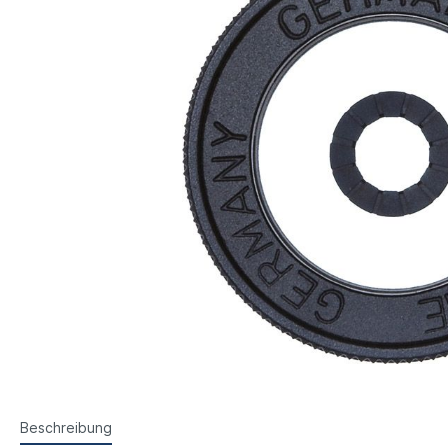
Steyr Luftpistolen
Walth
Korntunnel
Iris-Ri
Walther Luftpistolen
Walt
Walther Sportpistolen
Hämm
Kornoptiken etc.
Bogenir
Hämmerli Luftpistolen
Weih
Weihrauch Luftpistolen
Beschreibung