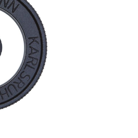
er Luftgewehre
ngkorne
Zubehör für Iris-Ring
her KK-Gewehre
erli Luftgewehre
is
rauch Luftgewehre